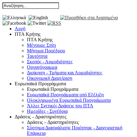
Αρχή
ΠΤΑ Κρήτης
ΠΤΑ Κρήτης
Μένουμε Σπίτι
Μήνυμα Προέδρου
Ταυτότητα
Σκοπός - Αρμοδιότητες
Οργανόγραμμα
Διοίκηση - Τμήματα και Αρμοδιότητες
Οικονομική Διαχείριση
Ευρωπαϊκά Προγράμματα
Ευρωπαϊκά Προγράμματα
Ευρωπαϊκά Προγράμματα υπό Εξέλιξη
Ολοκληρωμένα Ευρωπαϊκά Προγράμματα
Άλλες Σχετικές Δράσεις του ΠΤΑ
Ημερίδες - Συνέδρια
Δράσεις – Δραστηριότητες
Δράσεις – Δραστηριότητες
Σύστημα Διασφάλισης Ποιότητας - Διαχειριστική
Επάρκεια