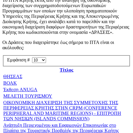
Το ΠΤΑ Κρήτης εκτός από την ανάληψη της οικονομικής
διαχείρισης των συγχρηματοδοτούμενων Ευρωπαϊκών
Προγραμμάτων των οποίων την υλοποίηση πραγματοποιούν
Υπηρεσίες της Περιφέρειας Κρήτης και της Αποκεντρωμένης
Διοίκησης Κρήτης, έχει αναλάβει κατά το παρελθόν και την
οικονομική διαχείριση διαφόρων δραστηριοτήτων της Περιφέρειας
Κρήτης που κωδικοποιούνται στην ονομασία «ΔΡΑΣΕΙΣ».
Οι Δράσεις που διαχειρίστηκε έως σήμερα το ΠΤΑ είναι οι
ακόλουθες:
Εμφάνιση #
Τίτλος
ΘΗΣΕΑΣ
ΒΟΑΚ
Έκθεση ANUGA
ΜΕΛΕΤΗ ΤΟΥΡΙΣΜΟΥ
ΟΙΚΟΝΟΜΙΚΗ ΔΙΑΧΕΙΡΙΣΗ ΤΗΣ ΣΥΜΜΕΤΟΧΗΣ ΤΗΣ
ΠΕΡΙΦΕΡΕΙΑΣ ΚΡΗΤΗΣ ΣΤΗΝ CRPM (CONFERENCE
PERIPHERAL AND MARITIME REGIONS) - ΕΠΙΤΡΟΠΗ
ΤΩΝ ΝΗΣΙΩΝ (ISLANDS COMMISSION)
Ανάπτυξη Περιεχομένου και Εφαρμογών Επικοινωνίας στο
Πλαίσιο της Τουριστικής Προβολής της Περιφέρειας Κρήτης