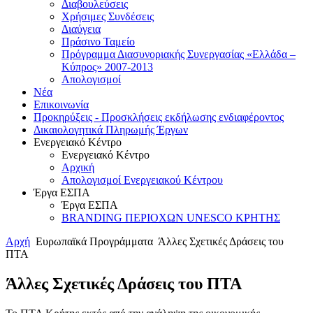
Διαβουλεύσεις
Χρήσιμες Συνδέσεις
Διαύγεια
Πράσινο Ταμείο
Πρόγραμμα Διασυνοριακής Συνεργασίας «Ελλάδα –
Κύπρος» 2007-2013
Aπολογισμοί
Νέα
Επικοινωνία
Προκηρύξεις - Προσκλήσεις εκδήλωσης ενδιαφέροντος
Δικαιολογητικά Πληρωμής Έργων
Ενεργειακό Κέντρο
Ενεργειακό Κέντρο
Αρχική
Απολογισμοί Ενεργειακού Κέντρου
Έργα ΕΣΠΑ
Έργα ΕΣΠΑ
BRANDING ΠΕΡΙΟΧΩΝ UNESCO ΚΡΗΤΗΣ
Αρχή
Ευρωπαϊκά Προγράμματα
Άλλες Σχετικές Δράσεις του
ΠΤΑ
Άλλες Σχετικές Δράσεις του ΠΤΑ